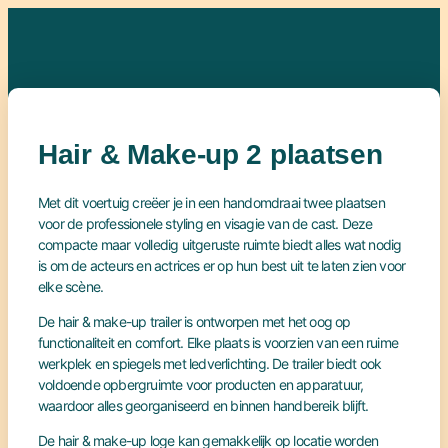
Spring
naar
de
inhoud
Hair & Make-up 2 plaatsen
Met dit voertuig creëer je in een handomdraai twee plaatsen
voor de professionele styling en visagie van de cast. Deze
compacte maar volledig uitgeruste ruimte biedt alles wat nodig
is om de acteurs en actrices er op hun best uit te laten zien voor
elke scène.
De hair & make-up trailer is ontworpen met het oog op
functionaliteit en comfort. Elke plaats is voorzien van een ruime
werkplek en spiegels met ledverlichting. De trailer biedt ook
voldoende opbergruimte voor producten en apparatuur,
waardoor alles georganiseerd en binnen handbereik blijft.
De hair & make-up loge kan gemakkelijk op locatie worden